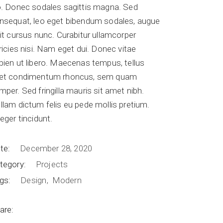
o. Donec sodales sagittis magna. Sed
nsequat, leo eget bibendum sodales, augue
lit cursus nunc. Curabitur ullamcorper
tricies nisi. Nam eget dui. Donec vitae
pien ut libero. Maecenas tempus, tellus
et condimentum rhoncus, sem quam
mper. Sed fringilla mauris sit amet nibh.
llam dictum felis eu pede mollis pretium.
teger tincidunt.
te:
December 28, 2020
tegory:
Projects
gs:
Design
Modern
are: