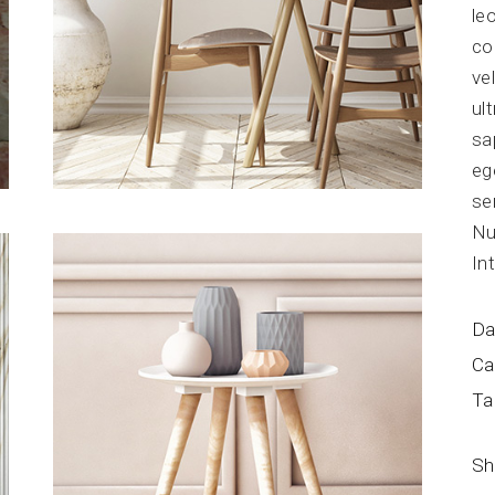
le
co
ve
ul
sa
eg
se
Nu
In
Da
Ca
Ta
Sh